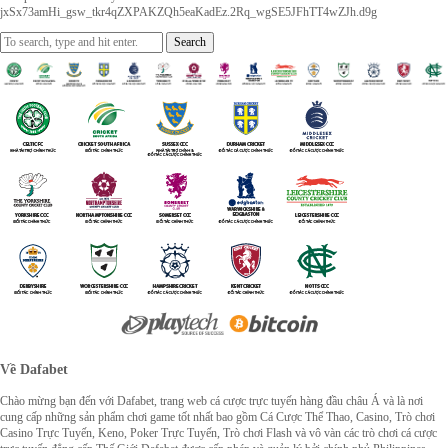
jxSx73amHi_gsw_tkr4qZXPAKZQh5eaKadEz.2Rq_wgSE5JFhTT4wZJh.d9g
Search
Về Dafabet
Chào mừng bạn đến với Dafabet, trang web cá cược trực tuyến hàng đầu châu Á và là nơi
cung cấp những sản phẩm chơi game tốt nhất bao gồm Cá Cược Thể Thao, Casino, Trò chơi
Casino Trực Tuyến, Keno, Poker Trực Tuyến, Trò chơi Flash và vô vàn các trò chơi cá cược