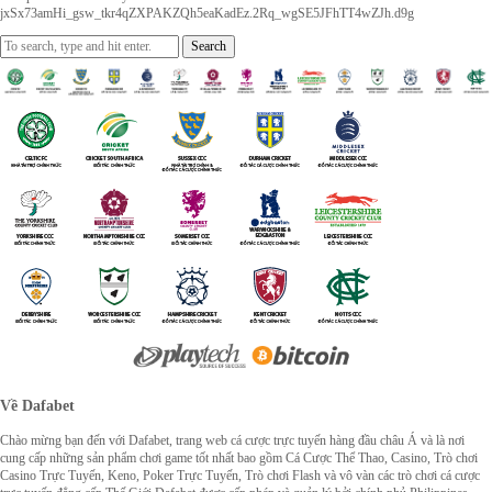
jxSx73amHi_gsw_tkr4qZXPAKZQh5eaKadEz.2Rq_wgSE5JFhTT4wZJh.d9g
Search
Về Dafabet
Chào mừng bạn đến với Dafabet, trang web cá cược trực tuyến hàng đầu châu Á và là nơi
cung cấp những sản phẩm chơi game tốt nhất bao gồm Cá Cược Thể Thao, Casino, Trò chơi
Casino Trực Tuyến, Keno, Poker Trực Tuyến, Trò chơi Flash và vô vàn các trò chơi cá cược