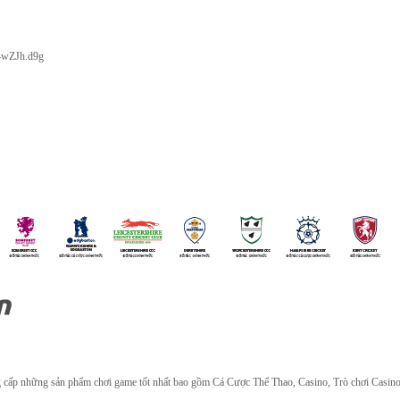
q_wgSE5JFhTT4wZJh.d9g
4wZJh.d9g
g cấp những sản phẩm chơi game tốt nhất bao gồm Cá Cược Thể Thao, Casino, Trò chơi Casino 